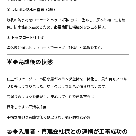
③ ウレタン防水材塗布（2層）
液状の防水材をローラーとヘラで2回に分けて塗布し、厚みと均一性を確
保。防水性能を高めるため、
必要箇所に補強メッシュ
を挿入。
④ トップコート仕上げ
紫外線に強いトップコートで仕上げ、耐候性と美観を両立。
🌟◆完成後の状態
仕上がりは、グレーの防水層が
ベランダ全体を一体化
し、見た目もスッキ
リと美しくなりました。以下のような効果が得られています。
雨漏りのリスクを低減し、安心して生活できる空間に
掃除しやすい平滑な床面
手摺支柱廻りも隙間無く処理され、構造的な安心感
🤝◆入居者・管理会社様との連携が工事成功の