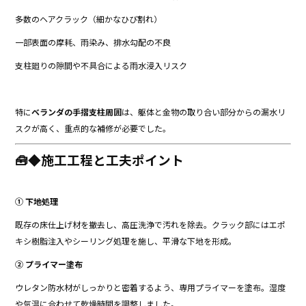
多数のヘアクラック（細かなひび割れ）
一部表面の摩耗、雨染み、排水勾配の不良
支柱廻りの隙間や不具合による雨水浸入リスク
特に
ベランダの手摺支柱周囲
は、躯体と金物の取り合い部分からの漏水リ
スクが高く、重点的な補修が必要でした。
🧰◆施工工程と工夫ポイント
① 下地処理
既存の床仕上げ材を撤去し、高圧洗浄で汚れを除去。クラック部にはエポ
キシ樹脂注入やシーリング処理を施し、平滑な下地を形成。
② プライマー塗布
ウレタン防水材がしっかりと密着するよう、専用プライマーを塗布。湿度
や気温に合わせて乾燥時間を調整しました。