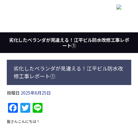
劣化したベランダが見違える！江平ビル防水改修工事レポ
ート①
劣化したベランダが見違える！江平ビル防水改
修工事レポート①
投稿日
2025年6月25日
F
T
Li
a
w
n
皆さんこんにちは！
c
itt
e
e
er