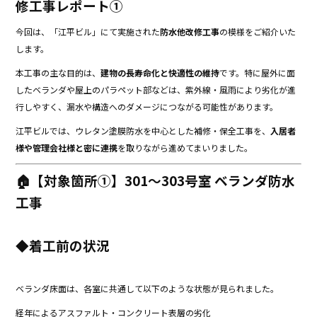
修工事レポート①
今回は、「江平ビル」にて実施された
防水他改修工事
の模様をご紹介いた
します。
本工事の主な目的は、
建物の長寿命化と快適性の維持
です。特に屋外に面
したベランダや屋上のパラペット部などは、紫外線・風雨により劣化が進
行しやすく、漏水や構造へのダメージにつながる可能性があります。
江平ビルでは、ウレタン塗膜防水を中心とした補修・保全工事を、
入居者
様や管理会社様と密に連携
を取りながら進めてまいりました。
🏠【対象箇所①】301～303号室 ベランダ防水
工事
◆着工前の状況
ベランダ床面は、各室に共通して以下のような状態が見られました。
経年によるアスファルト・コンクリート表層の劣化