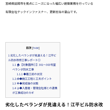
宮崎県延岡市を拠点にニーズに沿った幅広い建築業務を行っている
b
有限会社テックインファスナー、更新担当の富山です。
o
o
k
目次
[
hide
]
1
劣化したベランダが見違える！江平ビ
ル防水改修工事レポート①
1.1
🏠【対象箇所①】301～303号室
ベランダ防水工事
1.1.1
◆着工前の状況
1.2
🧰◆施工工程と工夫ポイント
1.3
🌟◆完成後の状態
1.4
🤝◆入居者・管理会社様との連携
が工事成功のカギ
劣化したベランダが見違える！江平ビル防水改